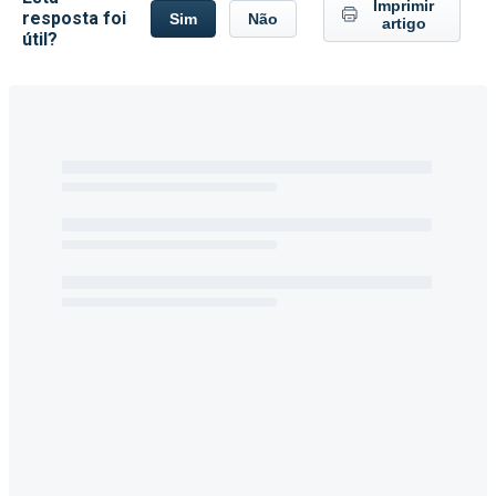
Imprimir
resposta foi
Sim
Não
artigo
útil?